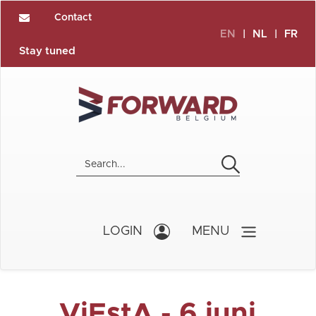
Contact
EN
|
NL
|
FR
Stay tuned
LOGIN
MENU
ViEstA - 6 juni